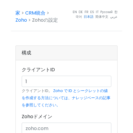
家
>
CRM統合
>
EN
DE
FR
ES
IT
Pусский
한
국어
日本語
简体中文
عربي
Zoho
> Zohoの設定
構成
クライアントID
クライアントID。
Zoho で ID とシークレットの値
を作成する方法については、ナレッジベースの記事
を参照してください。
Zohoドメイン